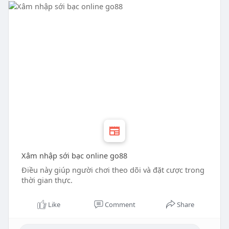
Xâm nhập sới bạc online go88
Điều này giúp người chơi theo dõi và đặt cược trong
thời gian thực.
Like
Comment
Share