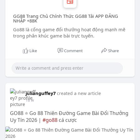
GG88 Trang Chủ Chính Thức GG88 Tải APP ĐĂNG
NHẬP +88K
Go88 là cổng game đổi thưởng hoạt động mạnh mẽ
trong phân khúc game bài trực tuyến.
Like
Comment
Share
julianguffey7
created a new article
18 w
GO88 ⭐️ Go 88 Thiên Đường Game Bài Đổi Thưởng
Uy Tín 2026 |
#go88
cá cược