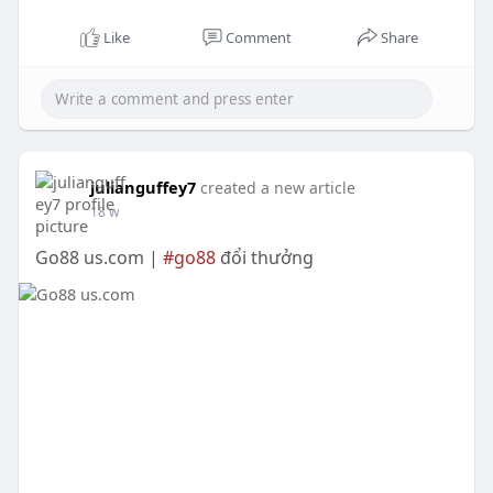
Like
Comment
Share
julianguffey7
created a new article
18 w
Go88 us.com |
#go88
đổi thưởng