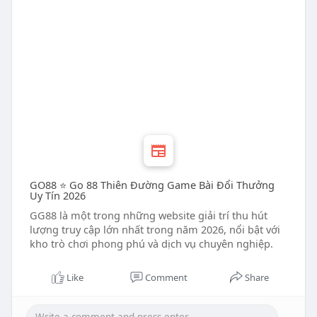
GO88 ⭐️ Go 88 Thiên Đường Game Bài Đổi Thưởng
Uy Tín 2026
GG88 là một trong những website giải trí thu hút
lượng truy cập lớn nhất trong năm 2026, nổi bật với
kho trò chơi phong phú và dịch vụ chuyên nghiệp.
Like
Comment
Share