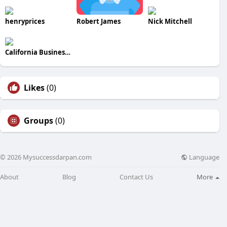
henryprices
Robert James
Nick Mitchell
California Business Journal
Likes
(0)
Groups
(0)
Language
© 2026 Mysuccessdarpan.com
About
Blog
Contact Us
More