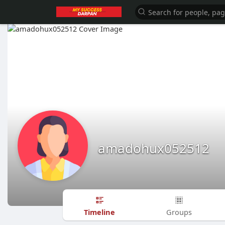
amadohux052512
Timeline
Groups