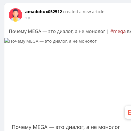
amadohux052512
created a new article
1 y
Почему MEGA — это диалог, а не монолог |
#mega
в
Почему MEGA — это диалог, а не монолог