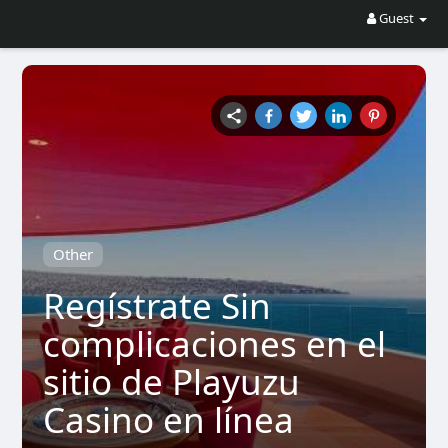
Guest
Other
Regístrate Sin
complicaciones en el
sitio de Playuzu
Casino en línea