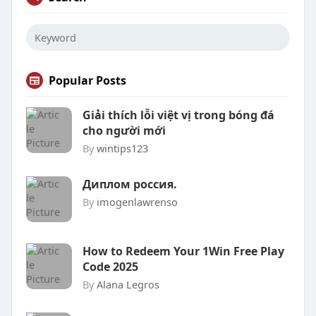
Popular Posts
Giải thích lỗi việt vị trong bóng đá
cho người mới
By
wintips123
Диплом россия.
By
imogenlawrenso
How to Redeem Your 1Win Free Play
Code 2025
By
Alana Legros