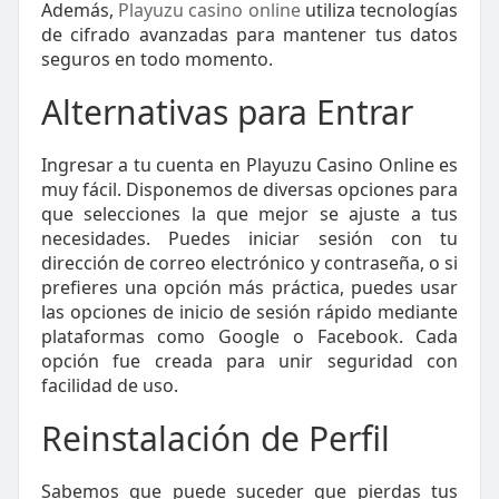
Además,
Playuzu casino online
utiliza tecnologías
de cifrado avanzadas para mantener tus datos
seguros en todo momento.
Alternativas para Entrar
Ingresar a tu cuenta en Playuzu Casino Online es
muy fácil. Disponemos de diversas opciones para
que selecciones la que mejor se ajuste a tus
necesidades. Puedes iniciar sesión con tu
dirección de correo electrónico y contraseña, o si
prefieres una opción más práctica, puedes usar
las opciones de inicio de sesión rápido mediante
plataformas como Google o Facebook. Cada
opción fue creada para unir seguridad con
facilidad de uso.
Reinstalación de Perfil
Sabemos que puede suceder que pierdas tus